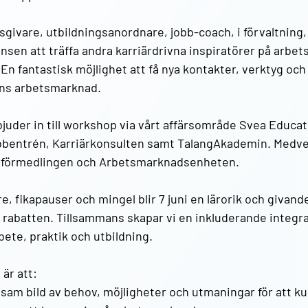
ivare, utbildningsanordnare, jobb-coach, i förvaltning, 
ansen att träffa andra karriärdrivna inspiratörer på arb
n fantastisk möjlighet att få nya kontakter, verktyg och i
ns arbetsmarknad.
bjuder in till workshop via vårt affärsområde Svea Educat
bentrén, Karriärkonsulten samt TalangAkademin. Medve
sförmedlingen och Arbetsmarknadsenheten. 
e, fikapauser och mingel blir 7 juni en lärorik och givan
 rabatten. Tillsammans skapar vi en inkluderande integr
ete, praktik och utbildning. 
är att:
am bild av behov, möjligheter och utmaningar för att ku