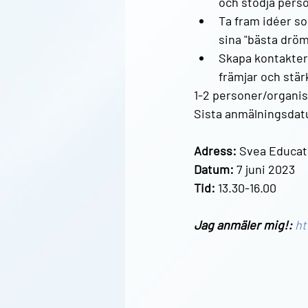
och stödja pers
Ta fram idéer so
sina "bästa dröm
Skapa kontakter 
främjar och stär
1-2 personer/organis
Sista anmälningsdatu
Adress: 
Svea Educat
Datum:
 7 juni 2023
Tid: 
13.30-16.00
Jag anmäler mig!:
ht