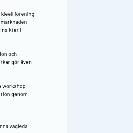
ideell förening 
etsmarknaden 
nsikter i 
ion och 
rkar gör även 
de workshop 
ation genom 
nna vägleda 