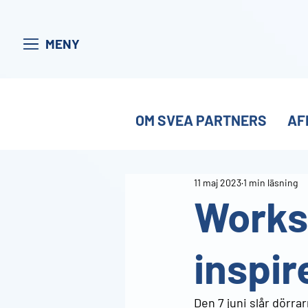
MENY
OM SVEA PARTNERS
AF
11 maj 2023
1 min läsning
Works
inspir
Den 7 juni slår dörra