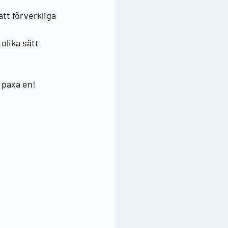
tt förverkliga 
lika sätt 
 paxa en! 